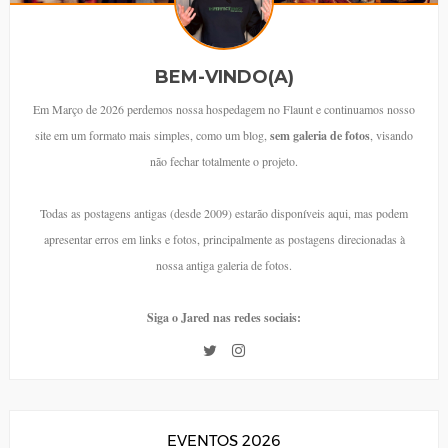
BEM-VINDO(A)
Em Março de 2026 perdemos nossa hospedagem no Flaunt e continuamos nosso
site em um formato mais simples, como um blog,
sem galeria de fotos
, visando
não fechar totalmente o projeto.
Todas as postagens antigas (desde 2009) estarão disponíveis aqui, mas podem
apresentar erros em links e fotos, principalmente as postagens direcionadas à
nossa antiga galeria de fotos.
Siga o Jared nas redes sociais:
EVENTOS 2026