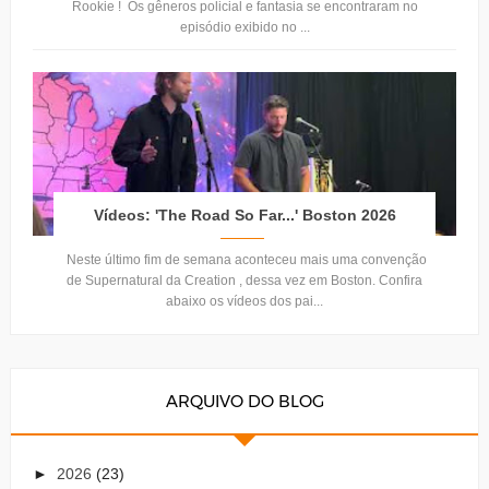
Rookie ! Os gêneros policial e fantasia se encontraram no
episódio exibido no ...
Vídeos: 'The Road So Far...' Boston 2026
Neste último fim de semana aconteceu mais uma convenção
de Supernatural da Creation , dessa vez em Boston. Confira
abaixo os vídeos dos pai...
ARQUIVO DO BLOG
►
2026
(23)