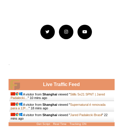
.
Live Traffic Feed
A visitor from
Shanghai
viewed "
Stills 5x21 SPNT | Jared
Padalecki…
"
10 mins ago
A visitor from
Shanghai
viewed "
Supernatural é renovada
para a 13ª…
"
18 mins ago
A visitor from
Shanghai
viewed "
Jared Padalecki Brasil
"
22
mins ago
Get Script
Real Time
Tracking ON