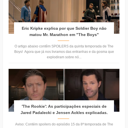
Eric Kripke explica por que Soldier Boy não
matou Mr. Marathon em "The Boys"
O artigo abaixo contêm SPOILERS da quinta temporada de The
Boys! Agora que já nos livramos das entranhas e da gosma que
explodiram sobre nó...
'The Rookie': As participações especiais de
Jared Padalecki e Jensen Ackles explicadas.
Aviso: Contém spoilers do episódio 15 da 8ª temporada de The