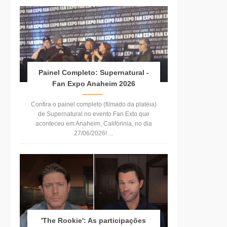
Painel Completo: Supernatural -
Fan Expo Anaheim 2026
Confira o painel completo (filmado da platéia)
de Supernatural no evento Fan Exto que
aconteceu em Anaheim, Califórinia, no dia
27/06/2026! ...
'The Rookie': As participações