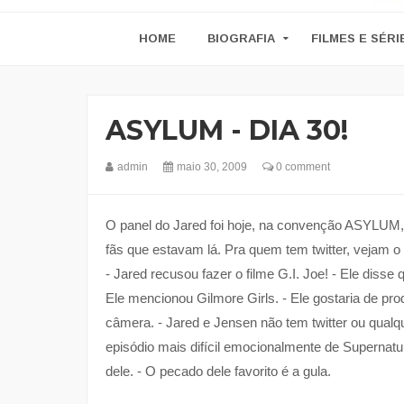
HOME
BIOGRAFIA
FILMES E SÉRI
ASYLUM - DIA 30!
admin
maio 30, 2009
0 comment
O panel do Jared foi hoje, na convenção ASYLUM, v
fãs que estavam lá. Pra quem tem twitter, vejam o
- Jared recusou fazer o filme G.I. Joe! - Ele diss
Ele mencionou Gilmore Girls. - Ele gostaria de prod
câmera. - Jared e Jensen não tem twitter ou qualque
episódio mais difícil emocionalmente de Supernatur
dele. - O pecado dele favorito é a gula.