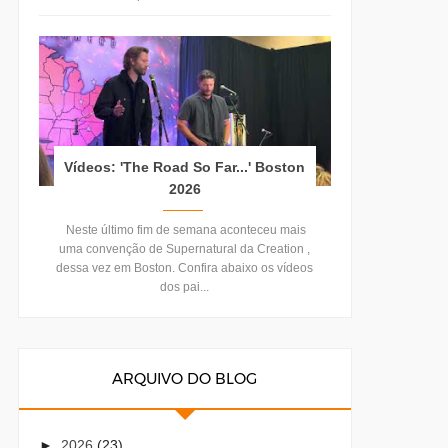
Vídeos: 'The Road So Far...' Boston
2026
Neste último fim de semana aconteceu mais
uma convenção de Supernatural da Creation ,
dessa vez em Boston. Confira abaixo os vídeos
dos pai...
ARQUIVO DO BLOG
►
2026
(23)