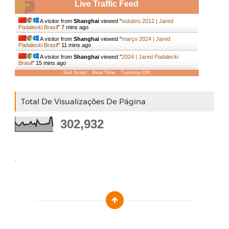
Live Traffic Feed
A visitor from
Shanghai
viewed "
outubro 2012 | Jared
Padalecki Brasil
"
7 mins ago
A visitor from
Shanghai
viewed "
março 2024 | Jared
Padalecki Brasil
"
11 mins ago
A visitor from
Shanghai
viewed "
2024 | Jared Padalecki
Brasil
"
15 mins ago
Get Script
Real Time
Tracking ON
Total De Visualizações De Página
302,932
.
Designed by :
Templatezy