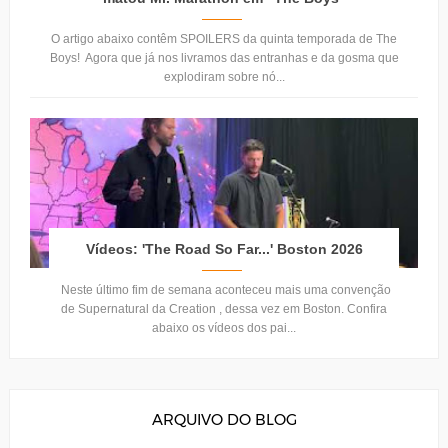
O artigo abaixo contêm SPOILERS da quinta temporada de The
Boys! Agora que já nos livramos das entranhas e da gosma que
explodiram sobre nó...
Vídeos: 'The Road So Far...' Boston 2026
Neste último fim de semana aconteceu mais uma convenção
de Supernatural da Creation , dessa vez em Boston. Confira
abaixo os vídeos dos pai...
ARQUIVO DO BLOG