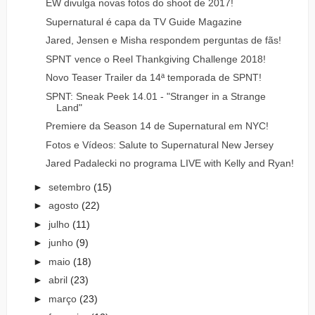
EW divulga novas fotos do shoot de 2017!
Supernatural é capa da TV Guide Magazine
Jared, Jensen e Misha respondem perguntas de fãs!
SPNT vence o Reel Thankgiving Challenge 2018!
Novo Teaser Trailer da 14ª temporada de SPNT!
SPNT: Sneak Peek 14.01 - "Stranger in a Strange
Land"
Premiere da Season 14 de Supernatural em NYC!
Fotos e Vídeos: Salute to Supernatural New Jersey
Jared Padalecki no programa LIVE with Kelly and Ryan!
►
setembro
(15)
►
agosto
(22)
►
julho
(11)
►
junho
(9)
►
maio
(18)
►
abril
(23)
►
março
(23)