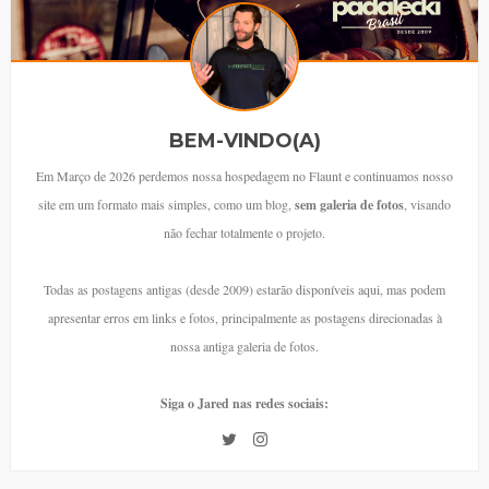
BEM-VINDO(A)
Em Março de 2026 perdemos nossa hospedagem no Flaunt e continuamos nosso
site em um formato mais simples, como um blog,
sem galeria de fotos
, visando
não fechar totalmente o projeto.
Todas as postagens antigas (desde 2009) estarão disponíveis aqui, mas podem
apresentar erros em links e fotos, principalmente as postagens direcionadas à
nossa antiga galeria de fotos.
Siga o Jared nas redes sociais: