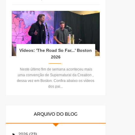
Vídeos: 'The Road So Far...' Boston
2026
Neste último fim de semana aconteceu mais
uma convenção de Supernatural da Creation ,
dessa vez em Boston. Confira abaixo os vídeos
dos pai...
ARQUIVO DO BLOG
►
2026
(23)