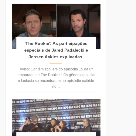
'The Rookie': As participações
especiais de Jared Padalecki e
Jensen Ackles explicadas.
Aviso: Contém spoilers do episódio 15 da 8ª
temporada de The Rookie ! Os gêneros policial
e fantasia se encontraram no episódio exibido
no ...