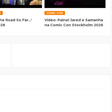
O
COMIC-CON
he Road So Far...'
Vídeo: Painel Jared e Samanha
026
na Comic Con Stockholm 2026