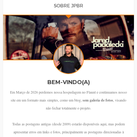
SOBRE JPBR
BEM-VINDO(A)
Em Março de 2026 perdemos nossa hospedagem no Flaunt e continuamos nosso
site em um formato mais simples, como um blog,
sem galeria de fotos
, visando
não fechar totalmente o projeto.
Todas as postagens antigas (desde 2009) estarão disponíveis aqui, mas podem
apresentar erros em links e fotos, principalmente as postagens direcionadas à