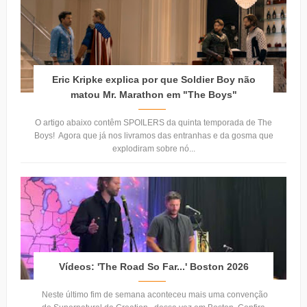
Eric Kripke explica por que Soldier Boy não
matou Mr. Marathon em "The Boys"
O artigo abaixo contêm SPOILERS da quinta temporada de The
Boys! Agora que já nos livramos das entranhas e da gosma que
explodiram sobre nó...
Vídeos: 'The Road So Far...' Boston 2026
Neste último fim de semana aconteceu mais uma convenção