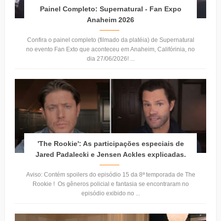
Painel Completo: Supernatural - Fan Expo
Anaheim 2026
Confira o painel completo (filmado da platéia) de Supernatural
no evento Fan Exto que aconteceu em Anaheim, Califórinia, no
dia 27/06/2026! ...
'The Rookie': As participações especiais de
Jared Padalecki e Jensen Ackles explicadas.
Aviso: Contém spoilers do episódio 15 da 8ª temporada de The
Rookie ! Os gêneros policial e fantasia se encontraram no
episódio exibido no ...