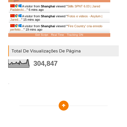
A visitor from
Shanghai
viewed "
Stills SPNT 6.03 | Jared
Padalecki…
"
6 mins ago
A visitor from
Shanghai
viewed "
Fotos e videos - Asylum |
Jared…
"
15 mins ago
A visitor from
Shanghai
viewed "
'Fire Country' cria enredo
perfeito…
"
19 mins ago
Get Script
Real Time
Tracking ON
Total De Visualizações De Página
304,847
.
Designed by :
Templatezy