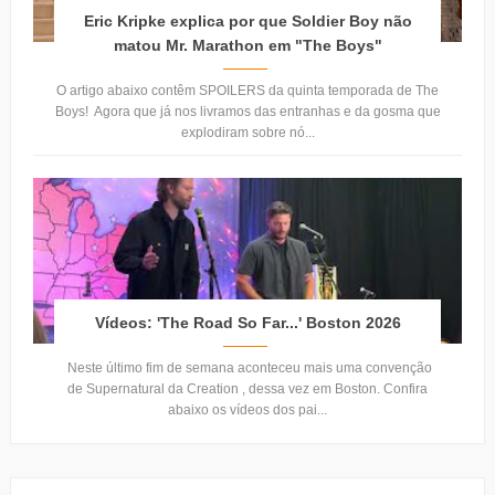
Eric Kripke explica por que Soldier Boy não
matou Mr. Marathon em "The Boys"
O artigo abaixo contêm SPOILERS da quinta temporada de The
Boys! Agora que já nos livramos das entranhas e da gosma que
explodiram sobre nó...
Vídeos: 'The Road So Far...' Boston 2026
Neste último fim de semana aconteceu mais uma convenção
de Supernatural da Creation , dessa vez em Boston. Confira
abaixo os vídeos dos pai...