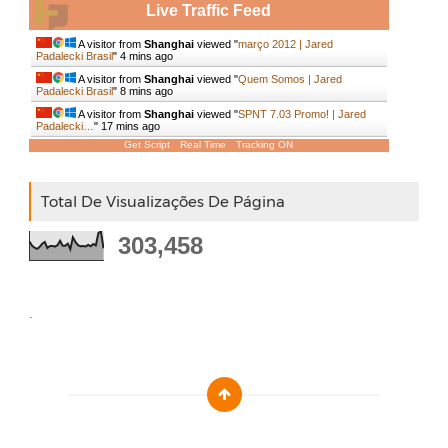
Live Traffic Feed
A visitor from
Shanghai
viewed "
março 2012 | Jared
Padalecki Brasil
"
4 mins ago
A visitor from
Shanghai
viewed "
Quem Somos | Jared
Padalecki Brasil
"
8 mins ago
A visitor from
Shanghai
viewed "
SPNT 7.03 Promo! | Jared
Padalecki…
"
17 mins ago
Get Script
Real Time
Tracking ON
Total De Visualizações De Página
303,458
.
Designed by :
Templatezy