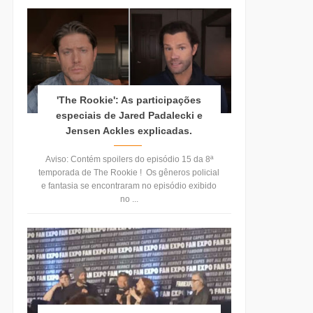
'The Rookie': As participações
especiais de Jared Padalecki e
Jensen Ackles explicadas.
Aviso: Contém spoilers do episódio 15 da 8ª
temporada de The Rookie ! Os gêneros policial
e fantasia se encontraram no episódio exibido
no ...