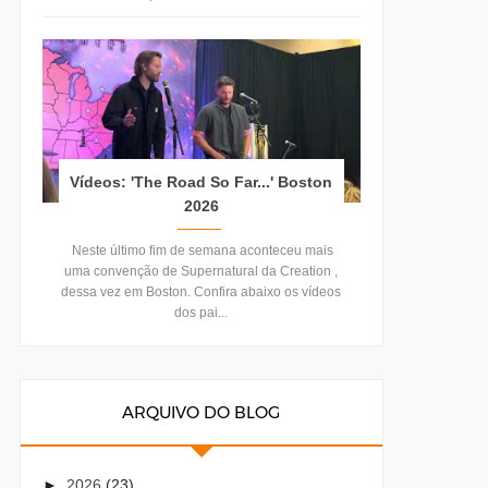
Vídeos: 'The Road So Far...' Boston
2026
Neste último fim de semana aconteceu mais
uma convenção de Supernatural da Creation ,
dessa vez em Boston. Confira abaixo os vídeos
dos pai...
ARQUIVO DO BLOG
►
2026
(23)