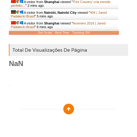
A visitor from
Shanghai
viewed "
'Fire Country' cria enredo
perfeito…
"
2 mins ago
A visitor from
Nairobi, Nairobi City
viewed "
404 | Jared
Padalecki Brasil
"
5 mins ago
A visitor from
Shanghai
viewed "
fevereiro 2016 | Jared
Padalecki Brasil
"
6 mins ago
Get Script
Real Time
Tracking ON
Total De Visualizações De Página
NaN
.
Designed by :
Templatezy