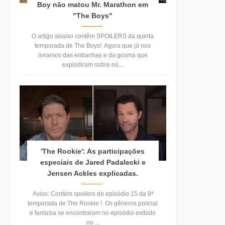
Boy não matou Mr. Marathon em
"The Boys"
O artigo abaixo contêm SPOILERS da quinta
temporada de The Boys! Agora que já nos
livramos das entranhas e da gosma que
explodiram sobre nó...
'The Rookie': As participações
especiais de Jared Padalecki e
Jensen Ackles explicadas.
Aviso: Contém spoilers do episódio 15 da 8ª
temporada de The Rookie ! Os gêneros policial
e fantasia se encontraram no episódio exibido
no ...