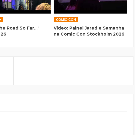
O
COMIC-CON
he Road So Far...'
Vídeo: Painel Jared e Samanha
026
na Comic Con Stockholm 2026