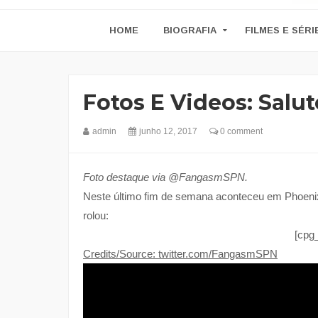
HOME
BIOGRAFIA
FILMES E SÉRI
Fotos E Videos: Salu
admin
junho 12, 2017
0 comment
Foto destaque via @FangasmSPN.
Neste último fim de semana aconteceu em Phoenix
rolou:
[cpg
Credits/Source: twitter.com/FangasmSPN