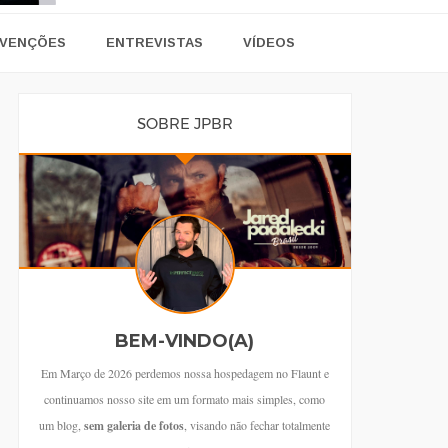
VENÇÕES
ENTREVISTAS
VÍDEOS
SOBRE JPBR
BEM-VINDO(A)
Em Março de 2026 perdemos nossa hospedagem no Flaunt e
continuamos nosso site em um formato mais simples, como
um blog,
sem galeria de fotos
, visando não fechar totalmente