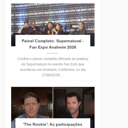
Painel Completo: Supernatural -
Fan Expo Anaheim 2026
Confira o painel completo (filmado da platéia)
de Supernatural no evento Fan Exto que
aconteceu em Anaheim, Califórinia, no dia
27/06/2026! ...
'The Rookie': As participações