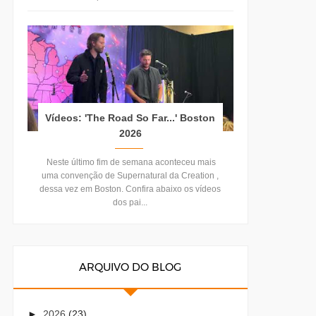
Vídeos: 'The Road So Far...' Boston
2026
Neste último fim de semana aconteceu mais
uma convenção de Supernatural da Creation ,
dessa vez em Boston. Confira abaixo os vídeos
dos pai...
ARQUIVO DO BLOG
►
2026
(23)