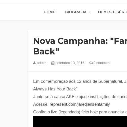
HOME
BIOGRAFIA
FILMES E SÉRI
Nova Campanha: "Fam
Back"
admin
setembro 13, 2016
0 comment
Em comemoração aos 12 anos de Supernatural, J
Always Has Your Back".
Junte-se à causa AKF e ajude instituições de carid
Acesse:
represent.com/jaredjensenfamily
Confira o live (legendada) feito hoje para anuncia