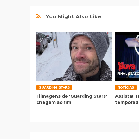
You Might Also Like
GUARDING STARS
NOTÍCIAS
Filmagens de 'Guarding Stars'
Assista! T
chegam ao fim
temporada