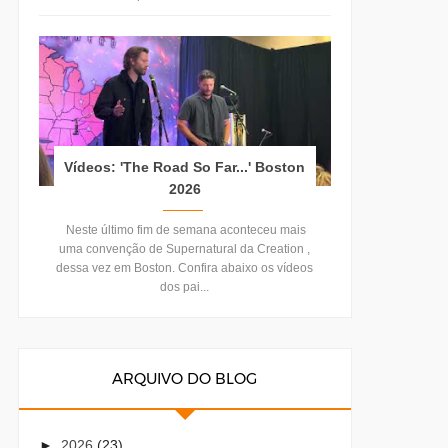
Vídeos: 'The Road So Far...' Boston
2026
Neste último fim de semana aconteceu mais
uma convenção de Supernatural da Creation ,
dessa vez em Boston. Confira abaixo os vídeos
dos pai...
ARQUIVO DO BLOG
►
2026
(23)