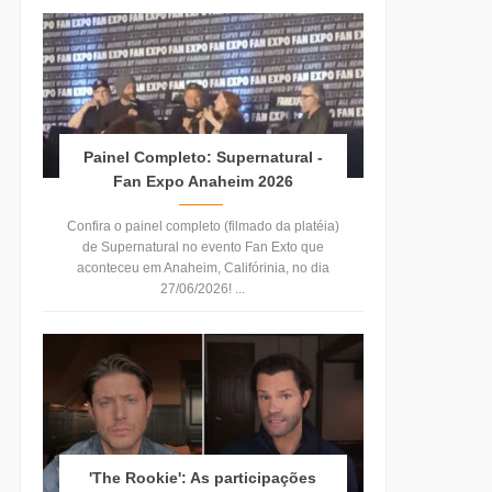
Painel Completo: Supernatural -
Fan Expo Anaheim 2026
Confira o painel completo (filmado da platéia)
de Supernatural no evento Fan Exto que
aconteceu em Anaheim, Califórinia, no dia
27/06/2026! ...
'The Rookie': As participações