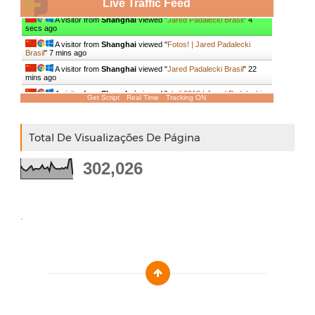
Live Traffic Feed
A visitor from
Shanghai
viewed "
Jared Padalecki Brasil
"
5
secs ago
A visitor from
Shanghai
viewed "
Fotos! | Jared Padalecki
Brasil
"
7 mins ago
A visitor from
Shanghai
viewed "
Jared Padalecki Brasil
"
22
mins ago
Get Script
Real Time
Tracking ON
A visitor from
Shanghai
viewed "
abril 2018 | Jared Padalecki
Brasil
"
32 mins ago
Total De Visualizações De Página
302,026
.
Designed by :
Templatezy