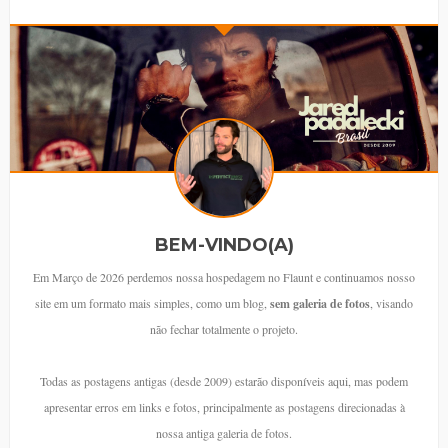
BEM-VINDO(A)
Em Março de 2026 perdemos nossa hospedagem no Flaunt e continuamos nosso
site em um formato mais simples, como um blog,
sem galeria de fotos
, visando
não fechar totalmente o projeto.
Todas as postagens antigas (desde 2009) estarão disponíveis aqui, mas podem
apresentar erros em links e fotos, principalmente as postagens direcionadas à
nossa antiga galeria de fotos.