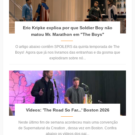
Eric Kripke explica por que Soldier Boy não
matou Mr. Marathon em "The Boys"
O artigo abaixo contêm SPOILERS da quinta temporada de The
Boys! Agora que já nos livramos das entranhas e da gosma que
explodiram sobre nó...
Vídeos: 'The Road So Far...' Boston 2026
Neste último fim de semana aconteceu mais uma convenção
de Supernatural da Creation , dessa vez em Boston. Confira
abaixo os vídeos dos pai...