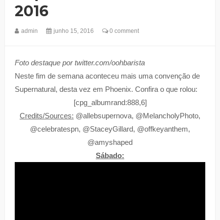
2016
admin
junho 15, 2016
0 comment
Foto destaque por twitter.com/oohbarista
Neste fim de semana aconteceu mais uma convenção de
Supernatural, desta vez em Phoenix. Confira o que rolou:
[cpg_albumrand:888,6]
Credits/Sources:
@allebsupernova, @MelancholyPhoto,
@celebratespn, @StaceyGillard, @offkeyanthem,
@amyshaped
Sábado: