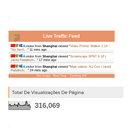
.
Live Traffic Feed
A visitor from
Shanghai
viewed "
Vídeo Promo: Walker 2.14 -
"No Such…
"
11 mins ago
A visitor from
Shanghai
viewed "
Screencaps SPNT 6.18 |
Jared Padalecki…
"
17 mins ago
A visitor from
Shanghai
viewed "
Mais videos: NJ Con | Jared
Padalecki…
"
24 mins ago
Get Script
Real Time
Tracking ON
Total De Visualizações De Página
316,069
.