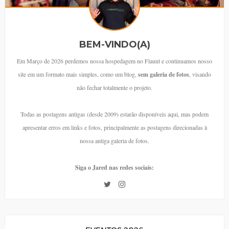
BEM-VINDO(A)
Em Março de 2026 perdemos nossa hospedagem no Flaunt e continuamos nosso
site em um formato mais simples, como um blog,
sem galeria de fotos
, visando
não fechar totalmente o projeto.
Todas as postagens antigas (desde 2009) estarão disponíveis aqui, mas podem
apresentar erros em links e fotos, principalmente as postagens direcionadas à
nossa antiga galeria de fotos.
Siga o Jared nas redes sociais: