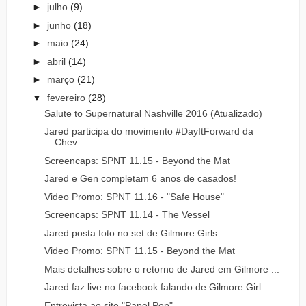
►
julho
(9)
►
junho
(18)
►
maio
(24)
►
abril
(14)
►
março
(21)
▼
fevereiro
(28)
Salute to Supernatural Nashville 2016 (Atualizado)
Jared participa do movimento #DayItForward da
Chev...
Screencaps: SPNT 11.15 - Beyond the Mat
Jared e Gen completam 6 anos de casados!
Video Promo: SPNT 11.16 - "Safe House"
Screencaps: SPNT 11.14 - The Vessel
Jared posta foto no set de Gilmore Girls
Video Promo: SPNT 11.15 - Beyond the Mat
Mais detalhes sobre o retorno de Jared em Gilmore ...
Jared faz live no facebook falando de Gilmore Girl...
Entrevista ao site "Papel Pop"