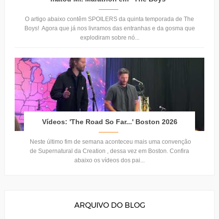
O artigo abaixo contêm SPOILERS da quinta temporada de The
Boys! Agora que já nos livramos das entranhas e da gosma que
explodiram sobre nó...
Vídeos: 'The Road So Far...' Boston 2026
Neste último fim de semana aconteceu mais uma convenção
de Supernatural da Creation , dessa vez em Boston. Confira
abaixo os vídeos dos pai...
ARQUIVO DO BLOG