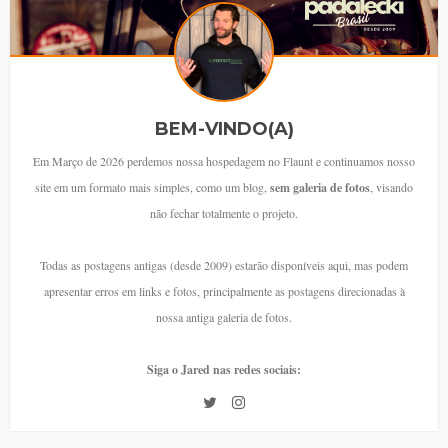
BEM-VINDO(A)
Em Março de 2026 perdemos nossa hospedagem no Flaunt e continuamos nosso
site em um formato mais simples, como um blog,
sem galeria de fotos
, visando
não fechar totalmente o projeto.
Todas as postagens antigas (desde 2009) estarão disponíveis aqui, mas podem
apresentar erros em links e fotos, principalmente as postagens direcionadas à
nossa antiga galeria de fotos.
Siga o Jared nas redes sociais: