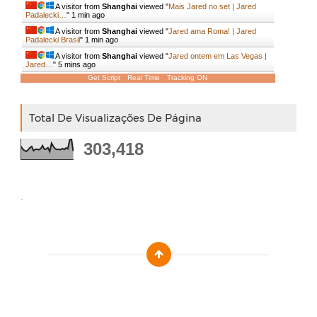
A visitor from
Shanghai
viewed "
Mais Jared no set | Jared
Padalecki…
"
1 min ago
A visitor from
Shanghai
viewed "
Jared ama Roma! | Jared
Padalecki Brasil
"
1 min ago
A visitor from
Shanghai
viewed "
Jared ontem em Las Vegas |
Jared…
"
5 mins ago
Get Script
Real Time
Tracking ON
Total De Visualizações De Página
303,418
.
Designed by :
Templatezy