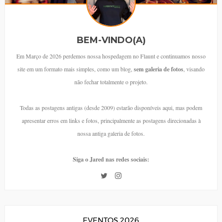
BEM-VINDO(A)
Em Março de 2026 perdemos nossa hospedagem no Flaunt e continuamos nosso
site em um formato mais simples, como um blog,
sem galeria de fotos
, visando
não fechar totalmente o projeto.
Todas as postagens antigas (desde 2009) estarão disponíveis aqui, mas podem
apresentar erros em links e fotos, principalmente as postagens direcionadas à
nossa antiga galeria de fotos.
Siga o Jared nas redes sociais:
EVENTOS 2026