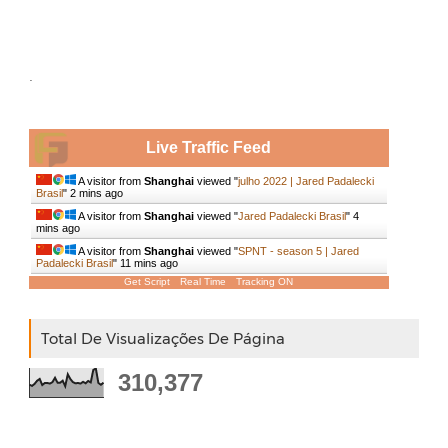
.
Live Traffic Feed
A visitor from
Shanghai
viewed "
julho 2022 | Jared Padalecki
Brasil
"
2 mins ago
A visitor from
Shanghai
viewed "
Jared Padalecki Brasil
"
4
mins ago
A visitor from
Shanghai
viewed "
SPNT - season 5 | Jared
Padalecki Brasil
"
11 mins ago
Get Script
Real Time
Tracking ON
Total De Visualizações De Página
310,377