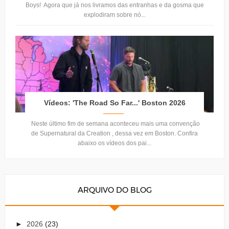
Boys! Agora que já nos livramos das entranhas e da gosma que
explodiram sobre nó...
Vídeos: 'The Road So Far...' Boston 2026
Neste último fim de semana aconteceu mais uma convenção
de Supernatural da Creation , dessa vez em Boston. Confira
abaixo os vídeos dos pai...
ARQUIVO DO BLOG
►
2026
(23)