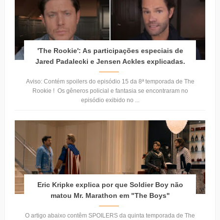
'The Rookie': As participações especiais de
Jared Padalecki e Jensen Ackles explicadas.
Aviso: Contém spoilers do episódio 15 da 8ª temporada de The
Rookie ! Os gêneros policial e fantasia se encontraram no
episódio exibido no ...
Eric Kripke explica por que Soldier Boy não
matou Mr. Marathon em "The Boys"
O artigo abaixo contêm SPOILERS da quinta temporada de The