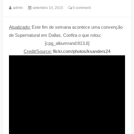
admin
setembro 14, 2015
0 comment
Atualizado:
Este fim de semana acontece uma convenção
de Supernatural em Dallas. Confira o que rolou:
[cpg_albumrand:813,6]
Credit/Source:
flickr.com/photos/ksanders24