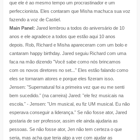
que ele é ao mesmo tempo um procrastinador e um
perfeccionista. Eles contaram que Misha machuca sua voz
fazendo a voz de Castiel.
Main Panel:
Jared lembrou a todos do aniversário de 10
anos e ele agradece a todos que estão aqui 10 anos
depois. Rob, Richard e Misha apareceram com um bolo e
cantaram happy birthday. Jared seguiu Richard com uma
faca na mão dizendo "Você sabe como nós brincamos
com os novos diretores no set..." Eles estão falando como
eles se tornaram atores e porque eles fizeram isso.
Jensen: "Supernatural foi a primeira vez que eu me senti
bem sucedido." (na carreira) Jared: "ele fez musicais na
escola." - Jensen: "Um musical, eu fiz UM musical. Eu não
esperava conseguir a liderança." Se não fosse ator, Jared
gostaria de ser professor, assim ele ainda ajudaria as
pessoas. Se não fosse ator, Jen não tem certeza o que
seria, mas acha que teria algo a ver com ajudar as