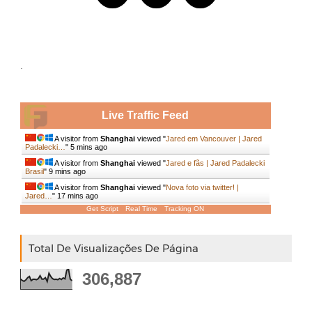
.
Live Traffic Feed
A visitor from
Shanghai
viewed "
Jared em Vancouver | Jared
Padalecki…
"
5 mins ago
A visitor from
Shanghai
viewed "
Jared e fãs | Jared Padalecki
Brasil
"
9 mins ago
A visitor from
Shanghai
viewed "
Nova foto via twitter! |
Jared…
"
17 mins ago
Get Script
Real Time
Tracking ON
Total De Visualizações De Página
306,887