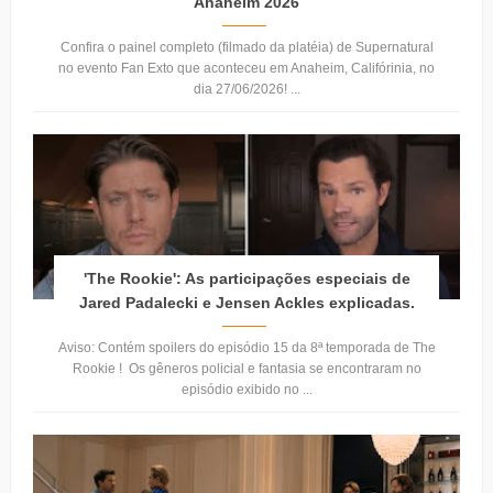
Anaheim 2026
Confira o painel completo (filmado da platéia) de Supernatural
no evento Fan Exto que aconteceu em Anaheim, Califórinia, no
dia 27/06/2026! ...
'The Rookie': As participações especiais de
Jared Padalecki e Jensen Ackles explicadas.
Aviso: Contém spoilers do episódio 15 da 8ª temporada de The
Rookie ! Os gêneros policial e fantasia se encontraram no
episódio exibido no ...