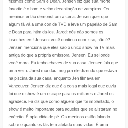
fizemos como Sam e Dean. Jensen diz que sua morte
favorito é o bom e velho decapitação de vampiros. Os
meninos então demonstram a cena. Jensen quer que
algum fã vá a uma con de TVD e leve um papelão de Sam
e Dean para intimida-los. Jared: nós não somos os
losechesters! Jensen: você continua com isso, não é?
Jensen menciona que eles são o único show na TV mais
antiga do que a própria emissora. Jensen: Eu sei onde
você mora. Eu tenho chaves de sua casa. Jensen fala que
uma vez o Jared mandou msg pra ele dizendo que estava
na piscina da sua casa, enquanto Jen filmava em
Vancouver. Jensen diz que é a coisa mais legal que ouviu
foi que o show é um escape para os militares e Jared os
agradece. Fã diz que como alguém que foi implantado, o
show é muito importante para aqueles que se alistaram no
exército. É aplaudida de pé. Os meninos estão falando
sobre o quanto os fãs tem afetado suas vidas. É uma