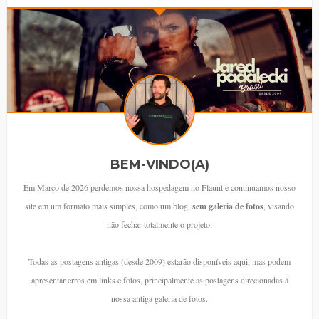
BEM-VINDO(A)
Em Março de 2026 perdemos nossa hospedagem no Flaunt e continuamos nosso
site em um formato mais simples, como um blog,
sem galeria de fotos
, visando
não fechar totalmente o projeto.
Todas as postagens antigas (desde 2009) estarão disponíveis aqui, mas podem
apresentar erros em links e fotos, principalmente as postagens direcionadas à
nossa antiga galeria de fotos.