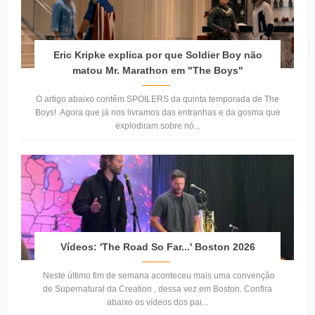
Eric Kripke explica por que Soldier Boy não
matou Mr. Marathon em "The Boys"
O artigo abaixo contêm SPOILERS da quinta temporada de The
Boys! Agora que já nos livramos das entranhas e da gosma que
explodiram sobre nó...
Vídeos: 'The Road So Far...' Boston 2026
Neste último fim de semana aconteceu mais uma convenção
de Supernatural da Creation , dessa vez em Boston. Confira
abaixo os vídeos dos pai...