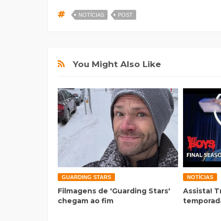
NOTÍCIAS
POST
You Might Also Like
GUARDING STARS
NOTÍCIAS
Filmagens de 'Guarding Stars'
Assista! T
chegam ao fim
temporada