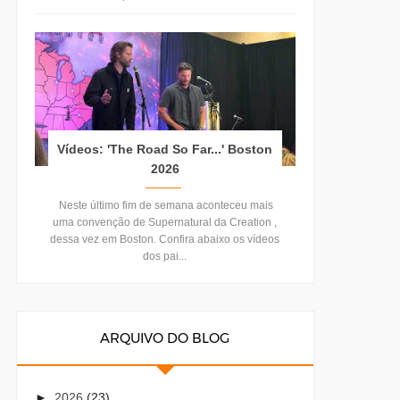
Vídeos: 'The Road So Far...' Boston
2026
Neste último fim de semana aconteceu mais
uma convenção de Supernatural da Creation ,
dessa vez em Boston. Confira abaixo os vídeos
dos pai...
ARQUIVO DO BLOG
►
2026
(23)