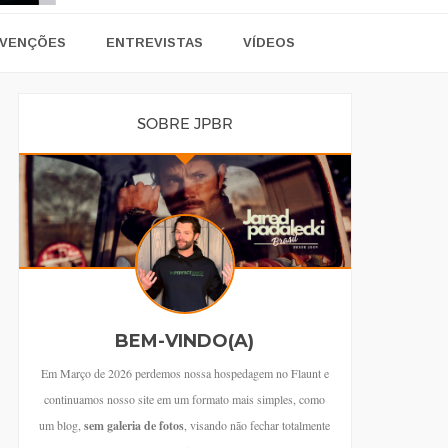
VENÇÕES
ENTREVISTAS
VÍDEOS
SOBRE JPBR
BEM-VINDO(A)
Em Março de 2026 perdemos nossa hospedagem no Flaunt e
continuamos nosso site em um formato mais simples, como
um blog,
sem galeria de fotos
, visando não fechar totalmente