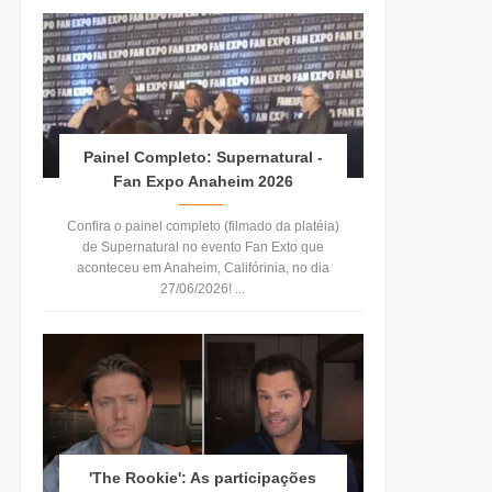
Painel Completo: Supernatural -
Fan Expo Anaheim 2026
Confira o painel completo (filmado da platéia)
de Supernatural no evento Fan Exto que
aconteceu em Anaheim, Califórinia, no dia
27/06/2026! ...
'The Rookie': As participações