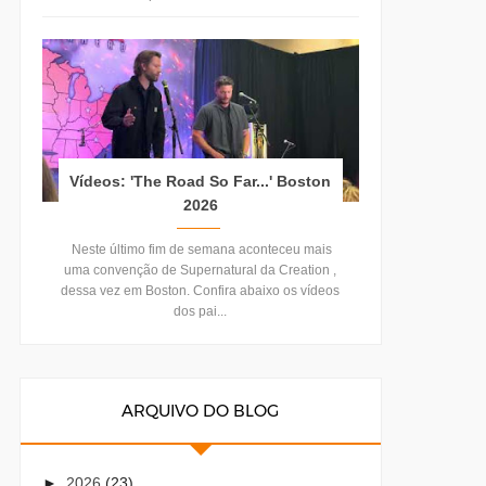
Vídeos: 'The Road So Far...' Boston
2026
Neste último fim de semana aconteceu mais
uma convenção de Supernatural da Creation ,
dessa vez em Boston. Confira abaixo os vídeos
dos pai...
ARQUIVO DO BLOG
►
2026
(23)