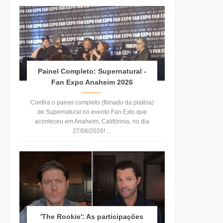
Painel Completo: Supernatural -
Fan Expo Anaheim 2026
Confira o painel completo (filmado da platéia)
de Supernatural no evento Fan Exto que
aconteceu em Anaheim, Califórinia, no dia
27/06/2026! ...
'The Rookie': As participações