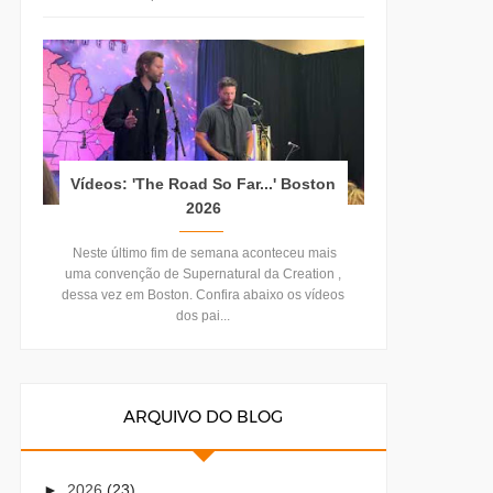
Vídeos: 'The Road So Far...' Boston
2026
Neste último fim de semana aconteceu mais
uma convenção de Supernatural da Creation ,
dessa vez em Boston. Confira abaixo os vídeos
dos pai...
ARQUIVO DO BLOG
►
2026
(23)