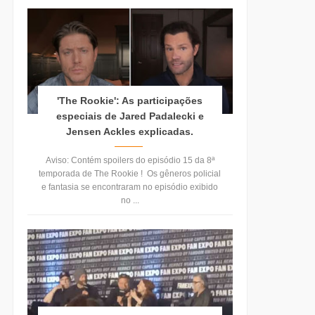
'The Rookie': As participações
especiais de Jared Padalecki e
Jensen Ackles explicadas.
Aviso: Contém spoilers do episódio 15 da 8ª
temporada de The Rookie ! Os gêneros policial
e fantasia se encontraram no episódio exibido
no ...