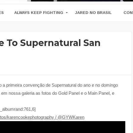
ES
ALWAYS KEEP FIGHTING
JARED NO BRASIL
CON
te To Supernatural San
 a primeira convenção de Supernatural do ano e no domingo
em nossa galeria as fotos do Gold Panel e o Main Panel, e
_albumrand:761,6]
photos/karencookephotography / @GYWKaren