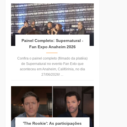
Painel Completo: Supernatural -
Fan Expo Anaheim 2026
Confira o painel completo (filmado da platéia)
de Supernatural no evento Fan Exto que
aconteceu em Anaheim, Califórinia, no dia
27/06/2026! ...
'The Rookie': As participações