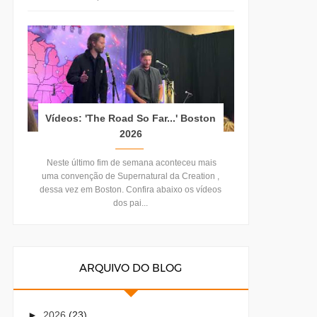
Vídeos: 'The Road So Far...' Boston
2026
Neste último fim de semana aconteceu mais
uma convenção de Supernatural da Creation ,
dessa vez em Boston. Confira abaixo os vídeos
dos pai...
ARQUIVO DO BLOG
►
2026
(23)