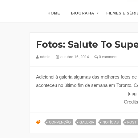
HOME
BIOGRAFIA
FILMES E SÉRI
Fotos: Salute To Sup
admin
outubro 16, 2014
0 comment
Adicionei à galeria algumas das melhores fotos d
aconteceu no último fim de semana em Toronto. Co
[cpg
Credit
CONVENÇÃO
GALERIA
NOTÍCIAS
POST