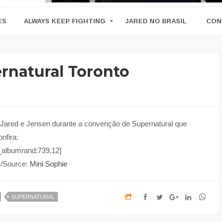
ES
ALWAYS KEEP FIGHTING
JARED NO BRASIL
CON
ernatural Toronto
e Jared e Jensen durante a convenção de Supernatural que
nfira:
_albumrand:739,12]
s/Source:
Mini Sophie
SUPERNATURAL