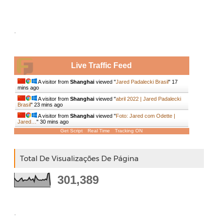
.
Live Traffic Feed
A visitor from
Shanghai
viewed "
Jared Padalecki Brasil
"
17
mins ago
A visitor from
Shanghai
viewed "
abril 2022 | Jared Padalecki
Brasil
"
23 mins ago
A visitor from
Shanghai
viewed "
Foto: Jared com Odette |
Jared…
"
30 mins ago
Get Script
Real Time
Tracking ON
Total De Visualizações De Página
301,389
.