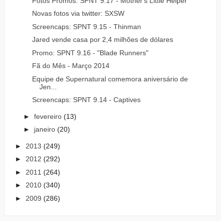
Fotos Promos: SPNT 9.17 - Mother's Little Helper
Novas fotos via twitter: SXSW
Screencaps: SPNT 9.15 - Thinman
Jared vende casa por 2,4 milhões de dólares
Promo: SPNT 9.16 - "Blade Runners"
Fã do Mês - Março 2014
Equipe de Supernatural comemora aniversário de
Jen...
Screencaps: SPNT 9.14 - Captives
►
fevereiro
(13)
►
janeiro
(20)
►
2013
(249)
►
2012
(292)
►
2011
(264)
►
2010
(340)
►
2009
(286)