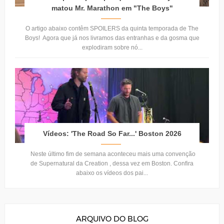
matou Mr. Marathon em "The Boys"
O artigo abaixo contêm SPOILERS da quinta temporada de The
Boys! Agora que já nos livramos das entranhas e da gosma que
explodiram sobre nó...
Vídeos: 'The Road So Far...' Boston 2026
Neste último fim de semana aconteceu mais uma convenção
de Supernatural da Creation , dessa vez em Boston. Confira
abaixo os vídeos dos pai...
ARQUIVO DO BLOG