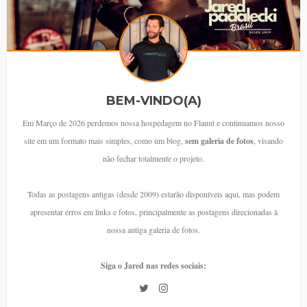
BEM-VINDO(A)
Em Março de 2026 perdemos nossa hospedagem no Flaunt e continuamos nosso
site em um formato mais simples, como um blog,
sem galeria de fotos
, visando
não fechar totalmente o projeto.
Todas as postagens antigas (desde 2009) estarão disponíveis aqui, mas podem
apresentar erros em links e fotos, principalmente as postagens direcionadas à
nossa antiga galeria de fotos.
Siga o Jared nas redes sociais: