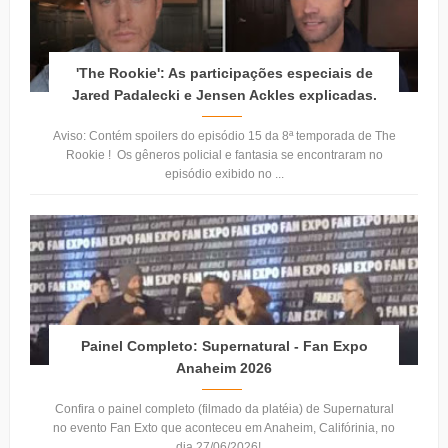
'The Rookie': As participações especiais de
Jared Padalecki e Jensen Ackles explicadas.
Aviso: Contém spoilers do episódio 15 da 8ª temporada de The
Rookie ! Os gêneros policial e fantasia se encontraram no
episódio exibido no ...
Painel Completo: Supernatural - Fan Expo
Anaheim 2026
Confira o painel completo (filmado da platéia) de Supernatural
no evento Fan Exto que aconteceu em Anaheim, Califórinia, no
dia 27/06/2026! ...