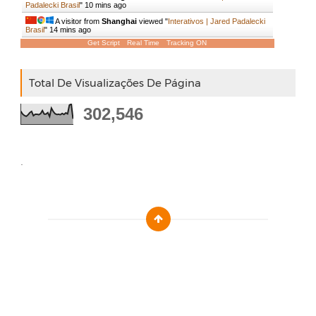
Padalecki Brasil
"
10 mins ago
A visitor from
Shanghai
viewed "
Interativos | Jared Padalecki
Brasil
"
14 mins ago
Get Script
Real Time
Tracking ON
Total De Visualizações De Página
302,546
.
Designed by :
Templatezy