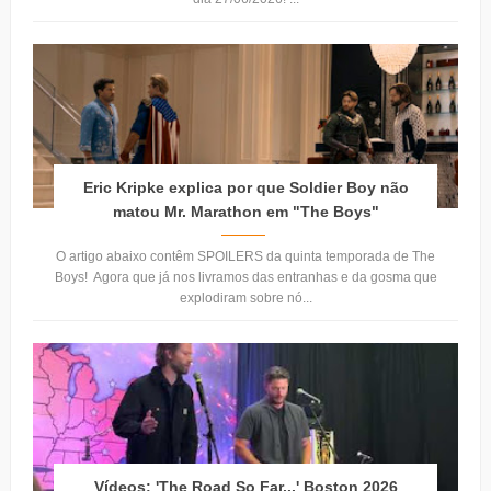
Eric Kripke explica por que Soldier Boy não
matou Mr. Marathon em "The Boys"
O artigo abaixo contêm SPOILERS da quinta temporada de The
Boys! Agora que já nos livramos das entranhas e da gosma que
explodiram sobre nó...
Vídeos: 'The Road So Far...' Boston 2026