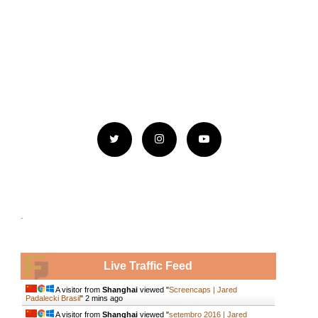
.
Live Traffic Feed
A visitor from
Shanghai
viewed "
Screencaps | Jared
Padalecki Brasil
"
2 mins ago
A visitor from
Shanghai
viewed "
setembro 2016 | Jared