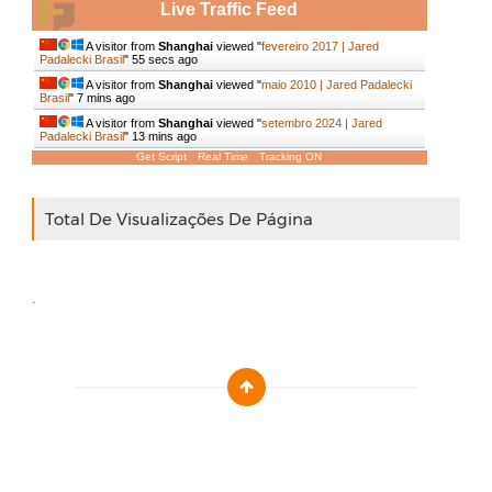
Live Traffic Feed
A visitor from
Shanghai
viewed "
fevereiro 2017 | Jared
Padalecki Brasil
"
55 secs ago
A visitor from
Shanghai
viewed "
maio 2010 | Jared Padalecki
Brasil
"
7 mins ago
A visitor from
Shanghai
viewed "
setembro 2024 | Jared
Padalecki Brasil
"
13 mins ago
Get Script
Real Time
Tracking ON
Total De Visualizações De Página
.
Designed by :
Templatezy