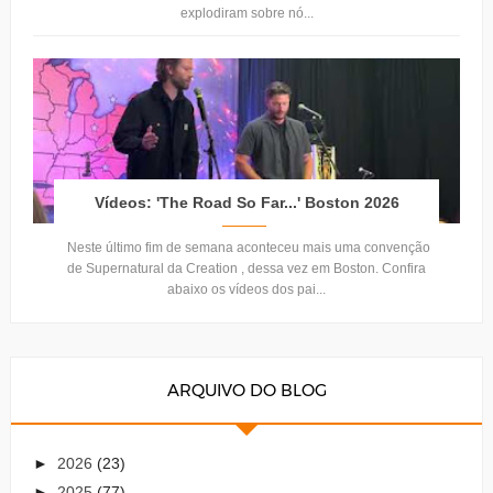
explodiram sobre nó...
Vídeos: 'The Road So Far...' Boston 2026
Neste último fim de semana aconteceu mais uma convenção
de Supernatural da Creation , dessa vez em Boston. Confira
abaixo os vídeos dos pai...
ARQUIVO DO BLOG
►
2026
(23)
►
2025
(77)