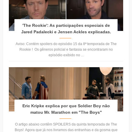
'The Rookie': As participações especiais de
Jared Padalecki e Jensen Ackles explicadas.
Aviso: Contém spoilers do episódio 15 da 8ª temporada de The
Rookie ! Os gêneros policial e fantasia se encontraram no
episódio exibido no ...
Eric Kripke explica por que Soldier Boy não
matou Mr. Marathon em "The Boys"
O artigo abaixo contêm SPOILERS da quinta temporada de The
Boys! Agora que já nos livramos das entranhas e da gosma que