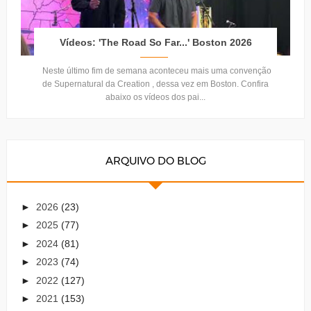
Vídeos: 'The Road So Far...' Boston 2026
Neste último fim de semana aconteceu mais uma convenção
de Supernatural da Creation , dessa vez em Boston. Confira
abaixo os vídeos dos pai...
ARQUIVO DO BLOG
►
2026
(23)
►
2025
(77)
►
2024
(81)
►
2023
(74)
►
2022
(127)
►
2021
(153)