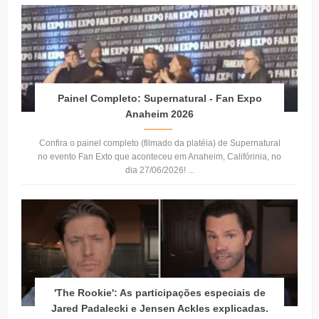
Painel Completo: Supernatural - Fan Expo
Anaheim 2026
Confira o painel completo (filmado da platéia) de Supernatural
no evento Fan Exto que aconteceu em Anaheim, Califórinia, no
dia 27/06/2026! ...
'The Rookie': As participações especiais de
Jared Padalecki e Jensen Ackles explicadas.