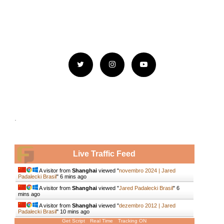
.
Live Traffic Feed
A visitor from
Shanghai
viewed "
novembro 2024 | Jared
Padalecki Brasil
"
6 mins ago
A visitor from
Shanghai
viewed "
Jared Padalecki Brasil
"
6
mins ago
A visitor from
Shanghai
viewed "
dezembro 2012 | Jared
Padalecki Brasil
"
10 mins ago
Get Script
Real Time
Tracking ON