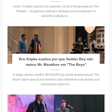
Aviso: Contém spoilers do episódio 15 da 8ª temporada de The
Rookie ! Os gêneros policial e fantasia se encontraram no
episódio exibido no ...
Eric Kripke explica por que Soldier Boy não
matou Mr. Marathon em "The Boys"
O artigo abaixo contêm SPOILERS da quinta temporada de The
Boys! Agora que já nos livramos das entranhas e da gosma que
explodiram sobre nó...