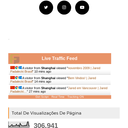
.
Live Traffic Feed
A visitor from
Shanghai
viewed "
novembro 2009 | Jared
Padalecki Brasil
"
10 mins ago
A visitor from
Shanghai
viewed "
Bem Vindos! | Jared
Padalecki Brasil
"
14 mins ago
A visitor from
Shanghai
viewed "
Jared em Vancouver | Jared
Padalecki…
"
27 mins ago
Get Script
Real Time
Tracking ON
Total De Visualizações De Página
306,941