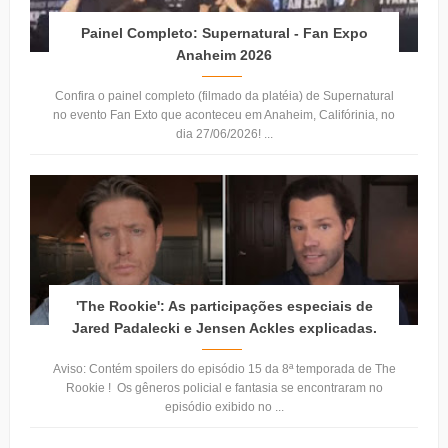
Painel Completo: Supernatural - Fan Expo
Anaheim 2026
Confira o painel completo (filmado da platéia) de Supernatural
no evento Fan Exto que aconteceu em Anaheim, Califórinia, no
dia 27/06/2026! ...
'The Rookie': As participações especiais de
Jared Padalecki e Jensen Ackles explicadas.
Aviso: Contém spoilers do episódio 15 da 8ª temporada de The
Rookie ! Os gêneros policial e fantasia se encontraram no
episódio exibido no ...