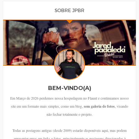
SOBRE JPBR
BEM-VINDO(A)
Em Março de 2026 perdemos nossa hospedagem no Flaunt e continuamos nosso
site em um formato mais simples, como um blog,
sem galeria de fotos
, visando
não fechar totalmente o projeto.
Todas as postagens antigas (desde 2009) estarão disponíveis aqui, mas podem
apresentar erros em links e fotos, principalmente as postagens direcionadas à