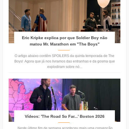
Eric Kripke explica por que Soldier Boy não
matou Mr. Marathon em "The Boys"
O artigo abaixo contêm SPOILERS da quinta temporada de The
Boys! Agora que já nos livramos das entranhas e da gosma que
explodiram sobre nó...
Vídeos: 'The Road So Far...' Boston 2026
Neste último fim de semana aconteceu mais uma convenção