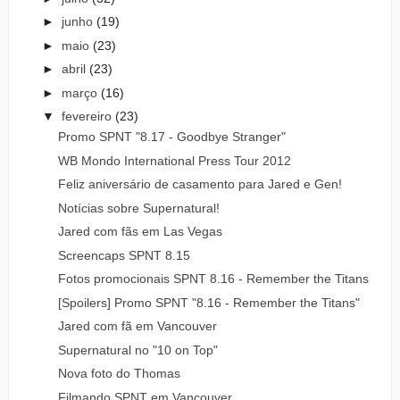
►
junho
(19)
►
maio
(23)
►
abril
(23)
►
março
(16)
▼
fevereiro
(23)
Promo SPNT "8.17 - Goodbye Stranger"
WB Mondo International Press Tour 2012
Feliz aniversário de casamento para Jared e Gen!
Notícias sobre Supernatural!
Jared com fãs em Las Vegas
Screencaps SPNT 8.15
Fotos promocionais SPNT 8.16 - Remember the Titans
[Spoilers] Promo SPNT "8.16 - Remember the Titans"
Jared com fã em Vancouver
Supernatural no "10 on Top"
Nova foto do Thomas
Filmando SPNT em Vancouver