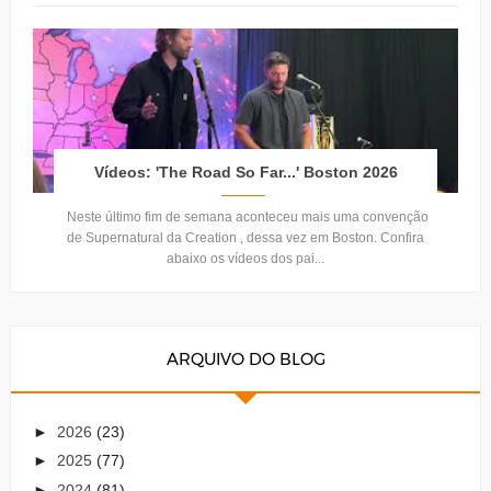
Vídeos: 'The Road So Far...' Boston 2026
Neste último fim de semana aconteceu mais uma convenção
de Supernatural da Creation , dessa vez em Boston. Confira
abaixo os vídeos dos pai...
ARQUIVO DO BLOG
►
2026
(23)
►
2025
(77)
►
2024
(81)