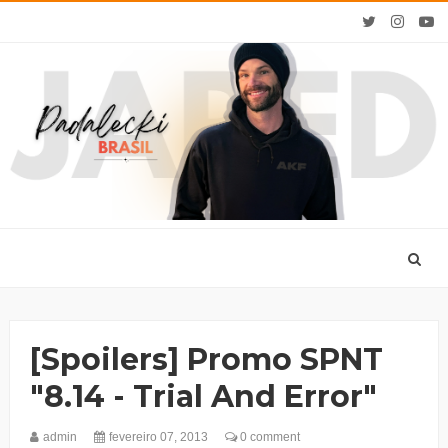
[Spoilers] Promo SPNT
"8.14 - Trial And Error"
admin
fevereiro 07, 2013
0 comment