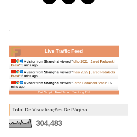
.
Live Traffic Feed
A visitor from
Shanghai
viewed "
julho 2021 | Jared Padalecki
Brasil
"
3 mins ago
A visitor from
Shanghai
viewed "
maio 2025 | Jared Padalecki
Brasil
"
5 mins ago
A visitor from
Shanghai
viewed "
Jared Padalecki Brasil
"
16
mins ago
Get Script
Real Time
Tracking ON
Total De Visualizações De Página
304,483