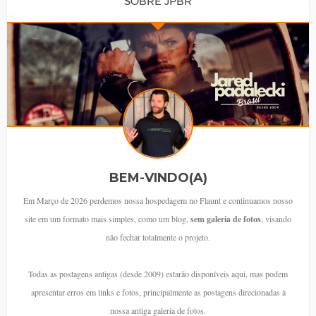
SOBRE JPBR
BEM-VINDO(A)
Em Março de 2026 perdemos nossa hospedagem no Flaunt e continuamos nosso
site em um formato mais simples, como um blog,
sem galeria de fotos
, visando
não fechar totalmente o projeto.
Todas as postagens antigas (desde 2009) estarão disponíveis aqui, mas podem
apresentar erros em links e fotos, principalmente as postagens direcionadas à
nossa antiga galeria de fotos.