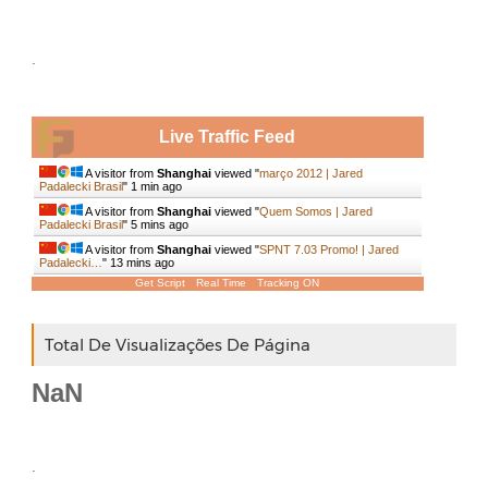
.
Live Traffic Feed
A visitor from
Shanghai
viewed "
março 2012 | Jared
Padalecki Brasil
"
1 min ago
A visitor from
Shanghai
viewed "
Quem Somos | Jared
Padalecki Brasil
"
5 mins ago
A visitor from
Shanghai
viewed "
SPNT 7.03 Promo! | Jared
Padalecki…
"
13 mins ago
Get Script
Real Time
Tracking ON
Total De Visualizações De Página
NaN
.