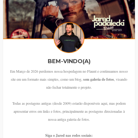
BEM-VINDO(A)
Em Março de 2026 perdemos nossa hospedagem no Flaunt e continuamos nosso
site em um formato mais simples, como um blog,
sem galeria de fotos
, visando
não fechar totalmente o projeto.
Todas as postagens antigas (desde 2009) estarão disponíveis aqui, mas podem
apresentar erros em links e fotos, principalmente as postagens direcionadas à
nossa antiga galeria de fotos.
Siga o Jared nas redes sociais: