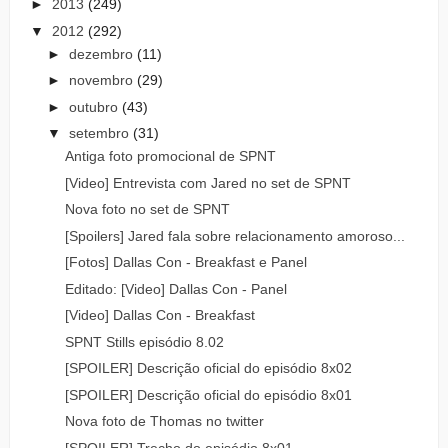
►
2013
(249)
▼
2012
(292)
►
dezembro
(11)
►
novembro
(29)
►
outubro
(43)
▼
setembro
(31)
Antiga foto promocional de SPNT
[Video] Entrevista com Jared no set de SPNT
Nova foto no set de SPNT
[Spoilers] Jared fala sobre relacionamento amoroso...
[Fotos] Dallas Con - Breakfast e Panel
Editado: [Video] Dallas Con - Panel
[Video] Dallas Con - Breakfast
SPNT Stills episódio 8.02
[SPOILER] Descrição oficial do episódio 8x02
[SPOILER] Descrição oficial do episódio 8x01
Nova foto de Thomas no twitter
[SPOILER] Trecho do episódio 8x01