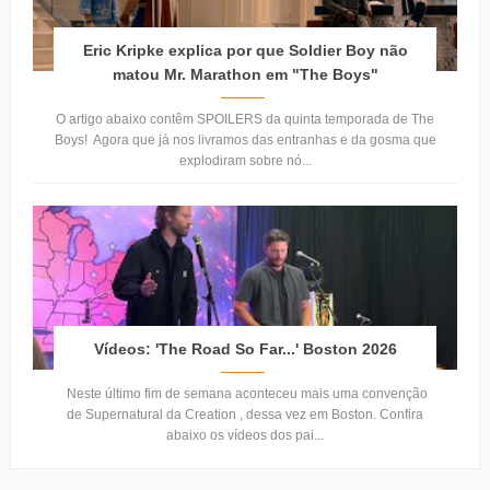
Eric Kripke explica por que Soldier Boy não
matou Mr. Marathon em "The Boys"
O artigo abaixo contêm SPOILERS da quinta temporada de The
Boys! Agora que já nos livramos das entranhas e da gosma que
explodiram sobre nó...
Vídeos: 'The Road So Far...' Boston 2026
Neste último fim de semana aconteceu mais uma convenção
de Supernatural da Creation , dessa vez em Boston. Confira
abaixo os vídeos dos pai...