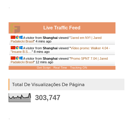
.
Live Traffic Feed
A visitor from
Shanghai
viewed "
Jared em NY! | Jared
Padalecki Brasil
"
4 mins ago
A visitor from
Shanghai
viewed "
Vídeo promo: Walker 4.04 -
"Insane B.S.…
"
8 mins ago
A visitor from
Shanghai
viewed "
Promo SPNT 7.04 | Jared
Padalecki Brasil
"
12 mins ago
Get Script
Real Time
Tracking ON
Total De Visualizações De Página
303,747
.