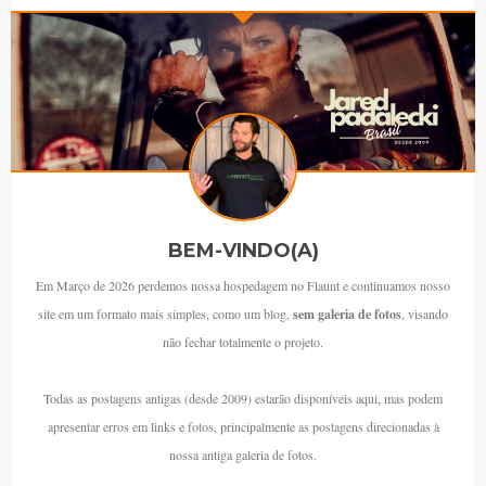
BEM-VINDO(A)
Em Março de 2026 perdemos nossa hospedagem no Flaunt e continuamos nosso
site em um formato mais simples, como um blog,
sem galeria de fotos
, visando
não fechar totalmente o projeto.
Todas as postagens antigas (desde 2009) estarão disponíveis aqui, mas podem
apresentar erros em links e fotos, principalmente as postagens direcionadas à
nossa antiga galeria de fotos.