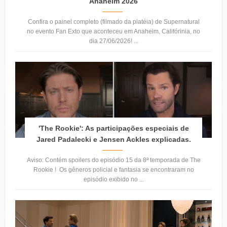
Anaheim 2026
Confira o painel completo (filmado da platéia) de Supernatural
no evento Fan Exto que aconteceu em Anaheim, Califórinia, no
dia 27/06/2026! ...
'The Rookie': As participações especiais de
Jared Padalecki e Jensen Ackles explicadas.
Aviso: Contém spoilers do episódio 15 da 8ª temporada de The
Rookie ! Os gêneros policial e fantasia se encontraram no
episódio exibido no ...