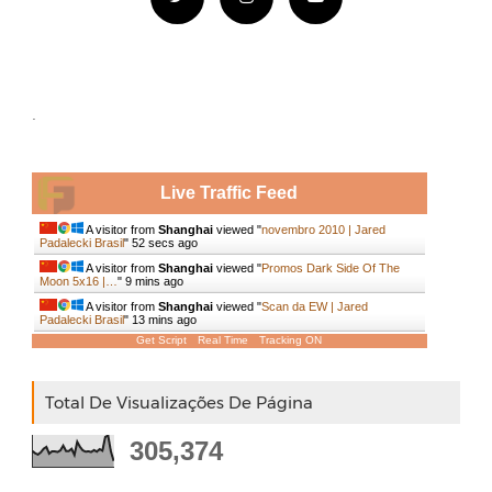
.
Live Traffic Feed
A visitor from
Shanghai
viewed "
novembro 2010 | Jared
Padalecki Brasil
"
53 secs ago
A visitor from
Shanghai
viewed "
Promos Dark Side Of The
Moon 5x16 |…
"
9 mins ago
A visitor from
Shanghai
viewed "
Scan da EW | Jared
Padalecki Brasil
"
13 mins ago
Get Script
Real Time
Tracking ON
Total De Visualizações De Página
305,374