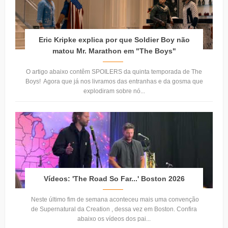
Eric Kripke explica por que Soldier Boy não
matou Mr. Marathon em "The Boys"
O artigo abaixo contêm SPOILERS da quinta temporada de The
Boys! Agora que já nos livramos das entranhas e da gosma que
explodiram sobre nó...
Vídeos: 'The Road So Far...' Boston 2026
Neste último fim de semana aconteceu mais uma convenção
de Supernatural da Creation , dessa vez em Boston. Confira
abaixo os vídeos dos pai...