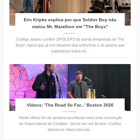
Eric Kripke explica por que Soldier Boy não
matou Mr. Marathon em "The Boys"
O artigo abaixo contêm SPOILERS da quinta temporada de The
Boys! Agora que já nos livramos das entranhas e da gosma que
explodiram sobre nó...
Vídeos: 'The Road So Far...' Boston 2026
Neste último fim de semana aconteceu mais uma convenção
de Supernatural da Creation , dessa vez em Boston. Confira
abaixo os vídeos dos pai...