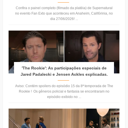
Confira o painel completo (filmado da platéia) de Supernatural
no evento Fan Exto que aconteceu em Anaheim, Califórinia, no
dia 27/06/2026! ...
'The Rookie': As participações especiais de
Jared Padalecki e Jensen Ackles explicadas.
Aviso: Contém spoilers do episódio 15 da 8ª temporada de The
Rookie ! Os gêneros policial e fantasia se encontraram no
episódio exibido no ...