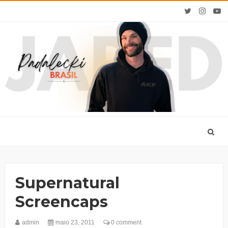
Supernatural
Screencaps
admin
maio 23, 2011
0 comment