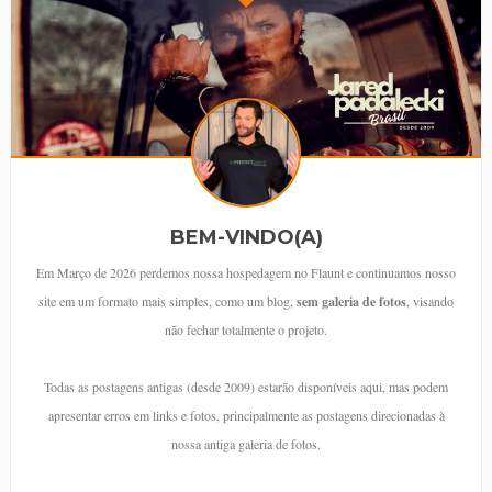
BEM-VINDO(A)
Em Março de 2026 perdemos nossa hospedagem no Flaunt e continuamos nosso
site em um formato mais simples, como um blog,
sem galeria de fotos
, visando
não fechar totalmente o projeto.
Todas as postagens antigas (desde 2009) estarão disponíveis aqui, mas podem
apresentar erros em links e fotos, principalmente as postagens direcionadas à
nossa antiga galeria de fotos.