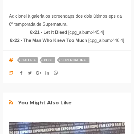
Adicionei à galeria os screencaps dos dois últimos eps da
6ª temporada de Supernatural.
6x21 - Let It Bleed
[cpg_album:445,4]
6x22 - The Man Who Knew Too Much
[cpg_album:446,4]
GALERIA
POST
SUPERNATURAL
You Might Also Like