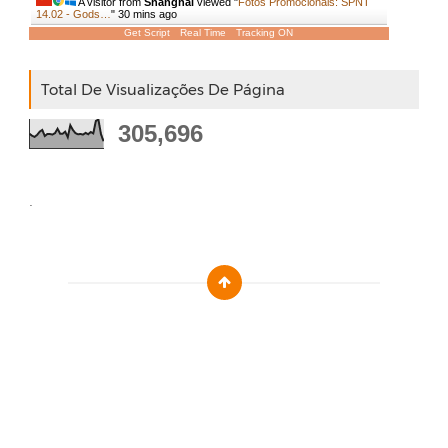
A visitor from
Shanghai
viewed "
Fotos Promocionais: SPNT
14.02 - Gods…
"
30 mins ago
Get Script
Real Time
Tracking ON
Total De Visualizações De Página
305,696
.
Designed by :
Templatezy