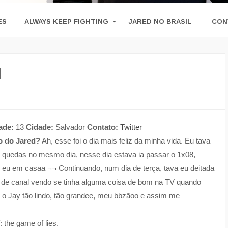
ES
ALWAYS KEEP FIGHTING
JARED NO BRASIL
CON
1
ade:
13
Cidade:
Salvador
Contato:
Twitter
o do Jared?
Ah, esse foi o dia mais feliz da minha vida. Eu tava
 quedas no mesmo dia, nesse dia estava ia passar o 1x08,
 e eu em casaa ¬¬ Continuando, num dia de terça, tava eu deitada
e canal vendo se tinha alguma coisa de bom na TV quando
i o Jay tão lindo, tão grandee, meu bbzãoo e assim me
 the game of lies.