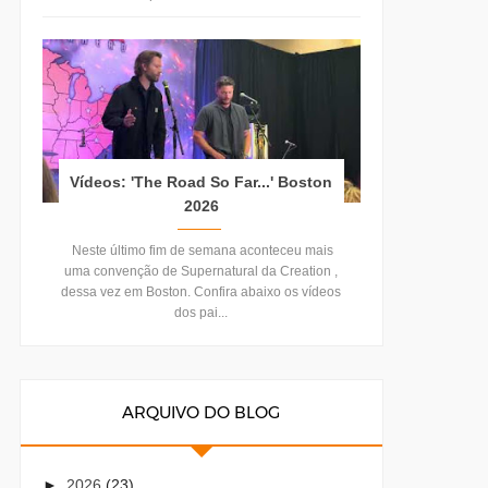
Vídeos: 'The Road So Far...' Boston
2026
Neste último fim de semana aconteceu mais
uma convenção de Supernatural da Creation ,
dessa vez em Boston. Confira abaixo os vídeos
dos pai...
ARQUIVO DO BLOG
►
2026
(23)