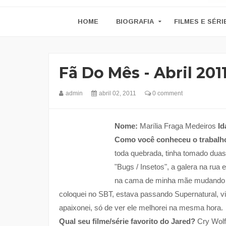
HOME
BIOGRAFIA
FILMES E SÉRI
Fã Do Mês - Abril 201
admin
abril 02, 2011
0 comment
Nome:
Marília Fraga Medeiros
Id
Como você conheceu o trabalh
toda quebrada, tinha tomado duas
"Bugs / Insetos", a galera na rua
na cama de minha mãe mudando d
coloquei no SBT, estava passando Supernatural, v
apaixonei, só de ver ele melhorei na mesma hora.
Qual seu filme/série favorito do Jared?
Cry Wolf: