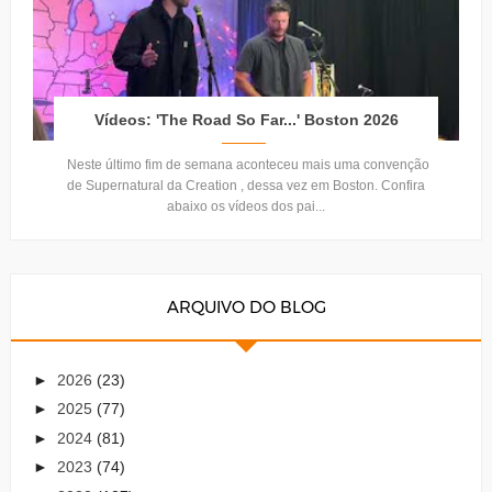
Vídeos: 'The Road So Far...' Boston 2026
Neste último fim de semana aconteceu mais uma convenção
de Supernatural da Creation , dessa vez em Boston. Confira
abaixo os vídeos dos pai...
ARQUIVO DO BLOG
►
2026
(23)
►
2025
(77)
►
2024
(81)
►
2023
(74)