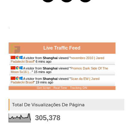
.
Live Traffic Feed
A visitor from
Shanghai
viewed "
novembro 2010 | Jared
Padalecki Brasil
"
6 mins ago
A visitor from
Shanghai
viewed "
Promos Dark Side Of The
Moon 5x16 |…
"
15 mins ago
A visitor from
Shanghai
viewed "
Scan da EW | Jared
Padalecki Brasil
"
19 mins ago
Get Script
Real Time
Tracking ON
Total De Visualizações De Página
305,378