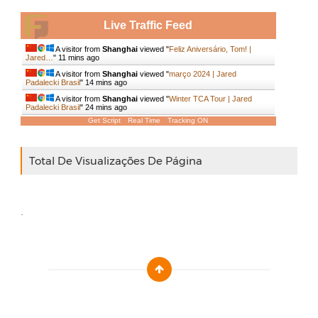
Live Traffic Feed
A visitor from
Shanghai
viewed "
Feliz Aniversário, Tom! |
Jared…
"
11 mins ago
A visitor from
Shanghai
viewed "
março 2024 | Jared
Padalecki Brasil
"
14 mins ago
A visitor from
Shanghai
viewed "
Winter TCA Tour | Jared
Padalecki Brasil
"
24 mins ago
Get Script
Real Time
Tracking ON
Total De Visualizações De Página
.
Designed by :
Templatezy