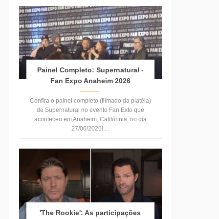
Painel Completo: Supernatural -
Fan Expo Anaheim 2026
Confira o painel completo (filmado da platéia)
de Supernatural no evento Fan Exto que
aconteceu em Anaheim, Califórinia, no dia
27/06/2026! ...
'The Rookie': As participações