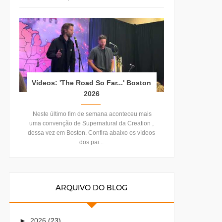
Vídeos: 'The Road So Far...' Boston
2026
Neste último fim de semana aconteceu mais
uma convenção de Supernatural da Creation ,
dessa vez em Boston. Confira abaixo os vídeos
dos pai...
ARQUIVO DO BLOG
►
2026
(23)