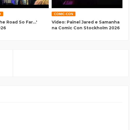
O
COMIC-CON
he Road So Far...'
Vídeo: Painel Jared e Samanha
026
na Comic Con Stockholm 2026