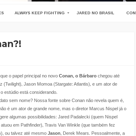
ES
ALWAYS KEEP FIGHTING
JARED NO BRASIL
CON
nan?!
 que o papel principal no novo
Conan, o Bárbaro
chegou até
tz (Twilight), Jason Momoa (Stargate: Atlantis), e um ator de
 o estúdio está considerando.
dato sem nome? Nossa fonte sobre Conan não revela quem é,
 não é um ator de grande nome, mas o diretor Marcus Nispel já o
sugere algumas possibilidades: Jared Padalecki (quem Nispel
m atuou em Pathfinder), Travis Van Winkle (que também fez
m), ou talvez até mesmo
Jason
, Derek Mears. Pessoalmente, a