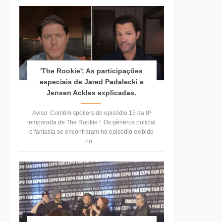
'The Rookie': As participações
especiais de Jared Padalecki e
Jensen Ackles explicadas.
Aviso: Contém spoilers do episódio 15 da 8ª
temporada de The Rookie ! Os gêneros policial
e fantasia se encontraram no episódio exibido
no ...