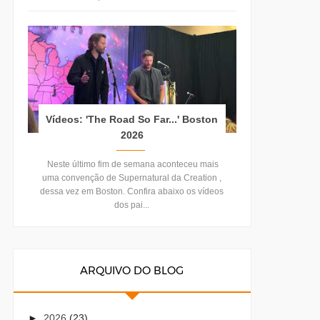
Vídeos: 'The Road So Far...' Boston
2026
Neste último fim de semana aconteceu mais
uma convenção de Supernatural da Creation ,
dessa vez em Boston. Confira abaixo os vídeos
dos pai...
ARQUIVO DO BLOG
►
2026
(23)