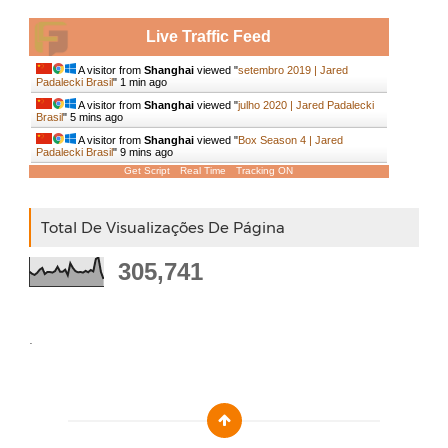
Live Traffic Feed
A visitor from
Shanghai
viewed "
setembro 2019 | Jared
Padalecki Brasil
"
1 min ago
A visitor from
Shanghai
viewed "
julho 2020 | Jared Padalecki
Brasil
"
5 mins ago
A visitor from
Shanghai
viewed "
Box Season 4 | Jared
Padalecki Brasil
"
9 mins ago
Get Script
Real Time
Tracking ON
Total De Visualizações De Página
305,741
.